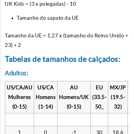
UK Kids = (3 x polegadas) - 10
Tamanho do sapato da UE
Tamanho da UE = 1,27 x (tamanho do Reino Unido +
23) + 2
Tabelas de tamanhos de calçados:
Adultos:
US/CA/AU
US/CA
AU
EU
MX/JP
K
Mulheres
Homens
Homens/UK
(33.5-
(19.5-
(
(0-15)
(1-14)
(0-15)
50_
32)
3
1
0
-1
30
18.6