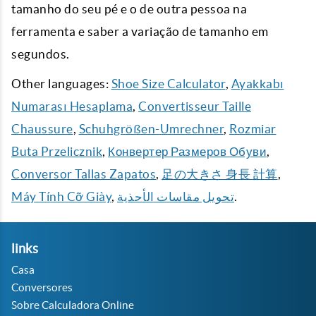
tamanho do seu pé e o de outra pessoa na
ferramenta e saber a variação de tamanho em
segundos.
Other languages:
Shoe Size Calculator
,
Ayakkabı
Numarası Hesaplama
,
Convertisseur Taille
Chaussure
,
Schuhgrößen-Umrechner
,
Rozmiar
Buta Przelicznik
,
Конвертер Размеров Обуви
,
Conversor Tallas Zapatos
,
足の大きさ 身長 計算
,
Máy Tính Cỡ Giày
,
تحويل مقاسات الأحذية
.
links
Casa
Conversores
Sobre Calculadora Online