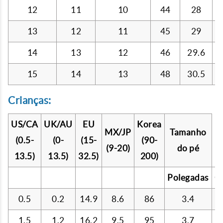
12
11
10
44
28
13
12
11
45
29
14
13
12
46
29.6
15
14
13
48
30.5
Crianças:
US/CA
UK/AU
EU
Korea
MX/JP
Tamanho
(0.5-
(0-
(15-
(90-
(9-20)
do pé
13.5)
13.5)
32.5)
200)
Polegadas
C
0.5
0.2
14.9
8.6
86
3.4
1.5
1.2
16.2
9.5
95
3.7