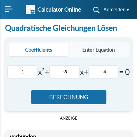
Calculator Online
Anmelden ▾
Quadratische Gleichungen Lösen
Coefficients
Enter Equation
x²
+
x
+
= 0
BERECHNUNG
ANZEIGE
verbunden