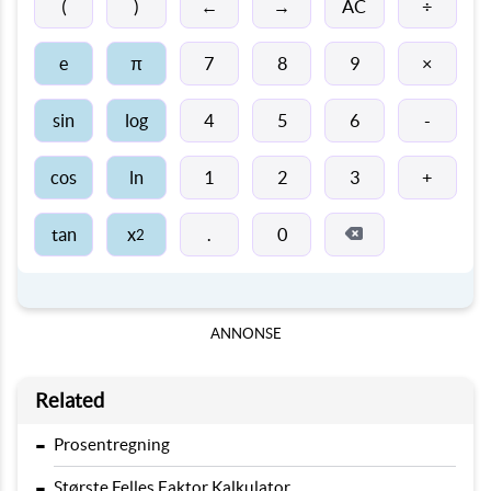
←
→
(
)
AC
÷
π
e
7
8
9
×
sin
log
4
5
6
-
cos
ln
1
2
3
+
tan
x
.
0
2
ANNONSE
Related
-
Prosentregning
-
Største Felles Faktor Kalkulator