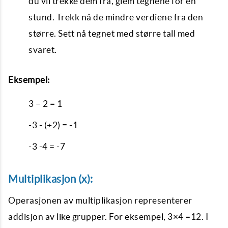
du vil trekke dem fra, glem tegnene for en
stund. Trekk nå de mindre verdiene fra den
større. Sett nå tegnet med større tall med
svaret.
Eksempel:
3 – 2 = 1
-3 - (+2) = -1
-3 -4 = -7
Multiplikasjon (x):
Operasjonen av multiplikasjon representerer
addisjon av like grupper. For eksempel, 3×4 =12. I