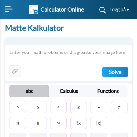
Calculator Online
Logg på ▾
Matte Kalkulator
Solve
abc
Calculus
Functions
≥
≤
≠
>
<
=
π
∞
e
!x
|x|