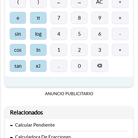
←
→
(
)
AC
÷
π
e
7
8
9
×
sin
log
4
5
6
-
cos
ln
1
2
3
+
tan
x
.
0
2
ANUNCIO PUBLICITARIO
Relacionados
-
Calcular Pendiente
-
Calculadora De Fracciones