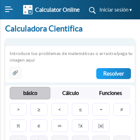
Calculator Online
Iniciar sesión ▾
Calculadora Cientifica
Resolver
básico
Cálculo
Funciones
≥
≤
≠
>
<
=
π
∞
e
!x
|x|