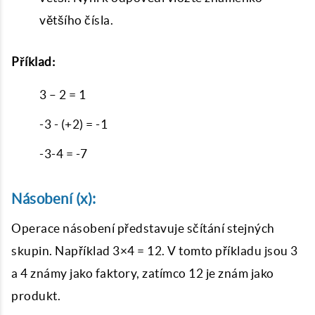
většího čísla.
Příklad:
3 – 2 = 1
-3 - (+2) = -1
-3-4 = -7
Násobení (x):
Operace násobení představuje sčítání stejných
skupin. Například 3×4 = 12. V tomto příkladu jsou 3
a 4 známy jako faktory, zatímco 12 je znám jako
produkt.