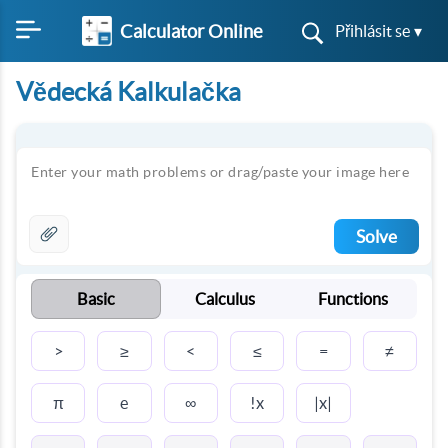
Calculator Online
Přihlásit se ▾
Vědecká Kalkulačka
Solve
Basic
Calculus
Functions
≥
≤
≠
>
<
=
π
∞
e
!x
|x|