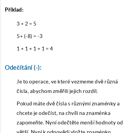
Příklad:
3 + 2 = 5
5+ (-8) = -3
1 + 1 + 1 + 1 = 4
Odečítání (-):
Je to operace, ve které vezmeme dvě různá
čísla, abychom změřili jejich rozdíl.
Pokud máte dvě čísla s různými znaménky a
chcete je odečíst, na chvíli na znaménka
zapomeňte. Nyní odečtěte menší hodnoty od
větší. Nyní k odpovědi vložte znaménko