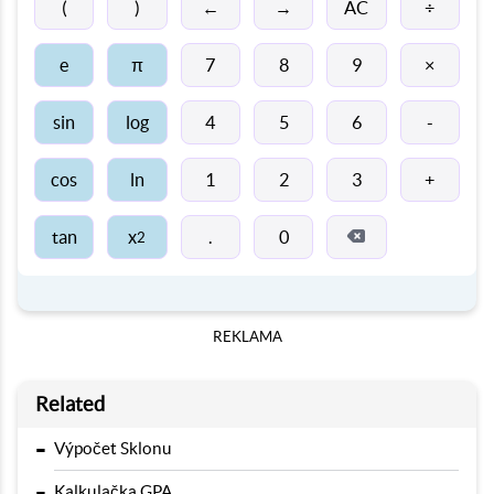
←
→
(
)
AC
÷
π
e
7
8
9
×
sin
log
4
5
6
-
cos
ln
1
2
3
+
tan
x
.
0
2
REKLAMA
Related
-
Výpočet Sklonu
-
Kalkulačka GPA