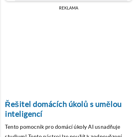
REKLAMA
Řešitel domácích úkolů s umělou
inteligencí
Tento pomocník pro domácí úkoly AI usnadňuje
studium! Tento nástroj lze použít k zodpovězení