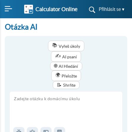
Calculator Online
Přihlásit se ▾
Otázka AI
📚
Vyřeš úkoly
✍️
AI psaní
🌐
AI Hledání
🌍
Přeložte
📝
Shrňte