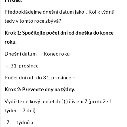
Předpokládejme dnešní datum jako . Kolik týdnů
tedy v tomto roce zbývá?
Krok 1: Spočítejte počet dní od dneška do konce
roku.
Dnešní datum → Konec roku
→ 31. prosince
Počet dní od do 31. prosince =
Krok 2: Převeďte dny na týdny.
Vydělte celkový počet dní ( ) číslem 7 (protože 1
týden = 7 dní):
7 = týdnů a