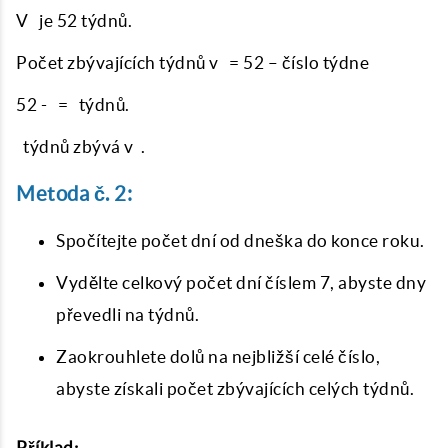
V je 52 týdnů.
Počet zbývajících týdnů v = 52 – číslo týdne
52 - = týdnů.
týdnů zbývá v .
Metoda č. 2:
Spočítejte počet dní od dneška do konce roku.
Vydělte celkový počet dní číslem 7, abyste dny
převedli na týdnů.
Zaokrouhlete dolů na nejbližší celé číslo,
abyste získali počet zbývajících celých týdnů.
Příklad: