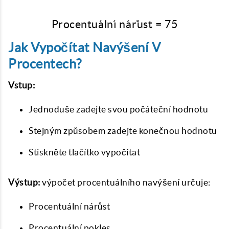
Procentu
a
ˊ
ln
ˊ
ı
\text{Procentuální nár
n
a
ˊ
r
˚
u
st
=
75
Jak Vypočítat Navýšení V
Procentech?
Vstup:
Jednoduše zadejte svou počáteční hodnotu
Stejným způsobem zadejte konečnou hodnotu
Stiskněte tlačítko vypočítat
Výstup:
výpočet procentuálního navýšení
určuje:
Procentuální nárůst
Procentuální pokles