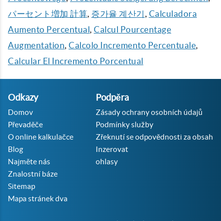
パーセント増加 計算
,
증가율 계산기
,
Calculadora
Aumento Percentual
,
Calcul Pourcentage
Augmentation
,
Calcolo Incremento Percentuale
,
Calcular El Incremento Porcentual
Odkazy
Podpěra
Domov
Zásady ochrany osobních údajů
Převaděče
Podmínky služby
O online kalkulačce
Zřeknutí se odpovědnosti za obsah
Blog
Inzerovat
Najměte nás
ohlasy
Znalostní báze
Sitemap
Mapa stránek dva