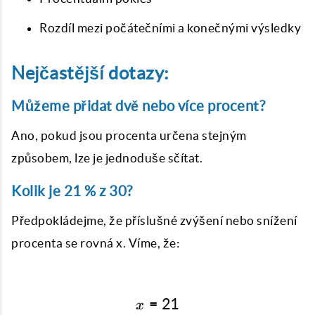
Rozdíl mezi počátečními a konečnými výsledky
Nejčastější dotazy:
Můžeme přidat dvě nebo více procent?
Ano, pokud jsou procenta určena stejným
způsobem, lze je jednoduše sčítat.
Kolik je 21 % z 30?
Předpokládejme, že příslušné zvýšení nebo snížení
procenta se rovná x. Víme, že:
=
x = 21 % * 30
21
x