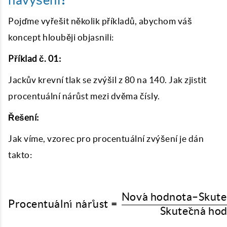
navýšení
?
Pojďme vyřešit několik příkladů, abychom váš
koncept hlouběji objasnili:
Příklad č. 01:
Jackův krevní tlak se zvýšil z 80 na 140. Jak zjistit
procentuální nárůst mezi dvěma čísly.
Řešení:
Jak víme, vzorec pro procentuální zvýšení je dán
takto:
Nov
a
ˊ
hodnota
–
Skute
\text{Procentuální nár
Procentu
a
ˊ
ln
ˊ
ı
n
a
ˊ
r
˚
u
st
=
Skute
c
ˇ
n
a
ˊ
hod