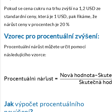
Pokud se cena cukru na trhu zvýší na 1,2 USD ze
standardní ceny, která je 1 USD, pak říkáme, že
nárůst ceny v procentech je 20 %
Vzorec pro procentuální zvýšení:
Procentuální nárůst můžete určit pomocí
následujícího vzorce:
Nov
a
ˊ
hodnota
–
Skute
\text{Procentuální nár
Procentu
a
ˊ
ln
ˊ
ı
n
a
ˊ
r
˚
u
st
=
Skute
c
ˇ
n
a
ˊ
hod
Jak
výpočet procentuálního