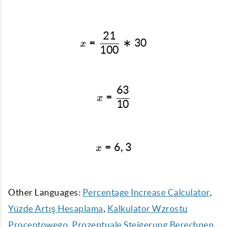
21
x = \frac{21}{100} * 30
=
∗
30
x
100
63
x = \frac{63}{10}
=
x
10
=
x = 6,3
6
,
3
x
Other Languages:
Percentage Increase Calculator
,
Yüzde Artış Hesaplama
,
Kalkulator Wzrostu
Procentowego
,
Prozentuale Steigerung Berechnen
,