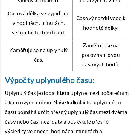
směny a události.
časových razítek.
Časová délka se vyjadřuje
Časový rozdíl vede k
v hodinách, minutách,
hodnotě délky.
sekundách, dnech atd.
Zaměřuje se na
Zaměřuje se na uplynulý
porovnání dvou
čas.
časových bodů.
Výpočty uplynulého času:
Uplynulý čas je doba, která uplyne mezi počátečním
a koncovým bodem. Naše kalkulačka uplynulého
času pomáhá určit přesný uplynulý čas mezi dvěma
časy nebo čas mezi daty a poskytuje přesné
výsledky ve dnech, hodinách, minutách a