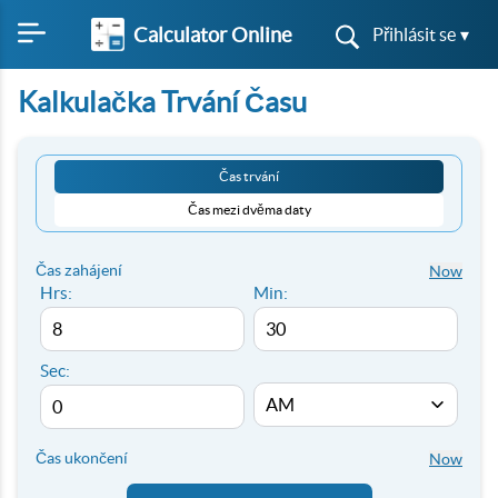
Calculator Online
Přihlásit se ▾
Kalkulačka Trvání Času
Čas trvání
Čas mezi dvěma daty
Čas zahájení
Now
Hrs:
Min:
Sec:
Čas ukončení
Now