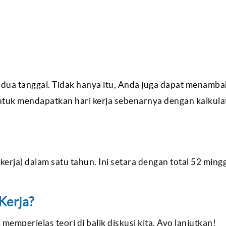
ra dua tanggal. Tidak hanya itu, Anda juga dapat menamb
 untuk mendapatkan hari kerja sebenarnya dengan kalkula
 kerja) dalam satu tahun. Ini setara dengan total 52 ming
Kerja?
memperjelas teori di balik diskusi kita. Ayo lanjutkan!