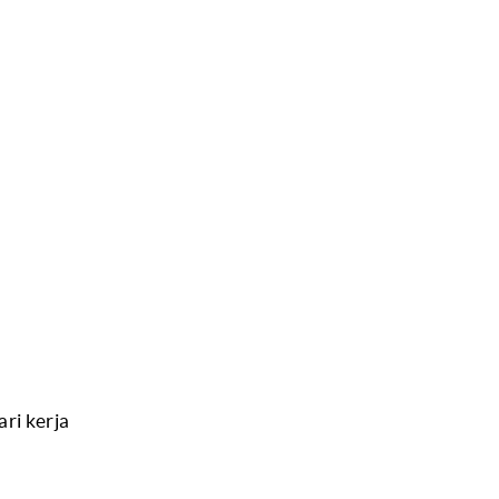
ri kerja