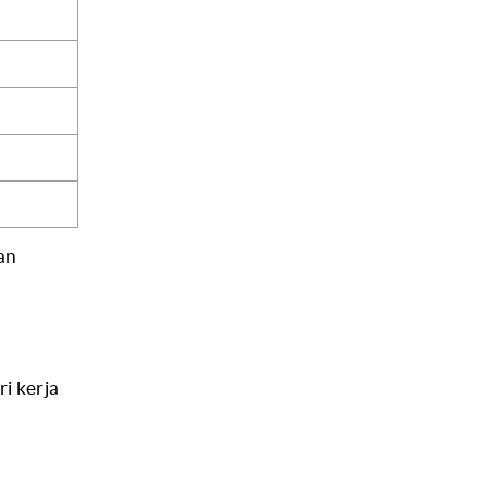
h
h
an
i kerja