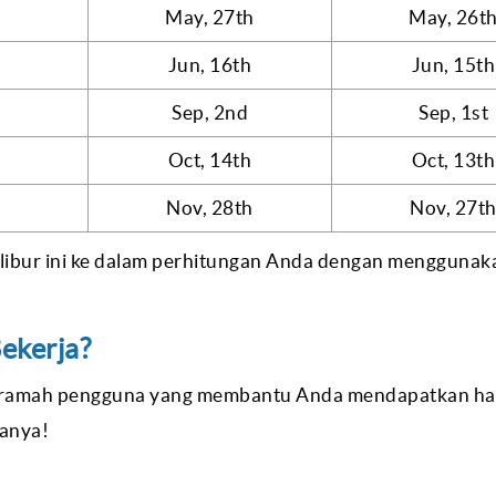
May, 27th
May, 26t
Jun, 16th
Jun, 15th
Sep, 2nd
Sep, 1st
Oct, 14th
Oct, 13th
Nov, 28th
Nov, 27t
libur ini ke dalam perhitungan Anda dengan menggunak
ekerja?
tak ramah pengguna yang membantu Anda mendapatkan har
ranya!