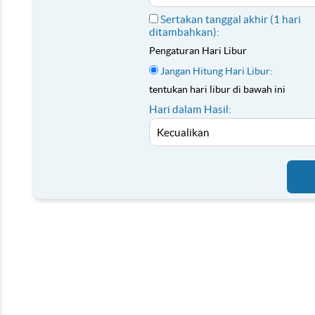
Sertakan tanggal akhir (1 hari
ditambahkan):
Pengaturan Hari Libur
Jangan Hitung Hari Libur:
tentukan hari libur di bawah ini
Hari dalam Hasil: