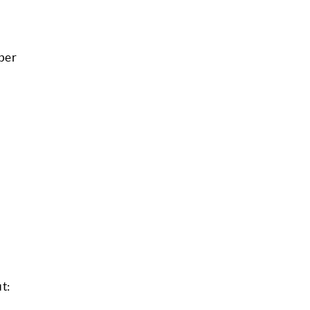
ber
t: