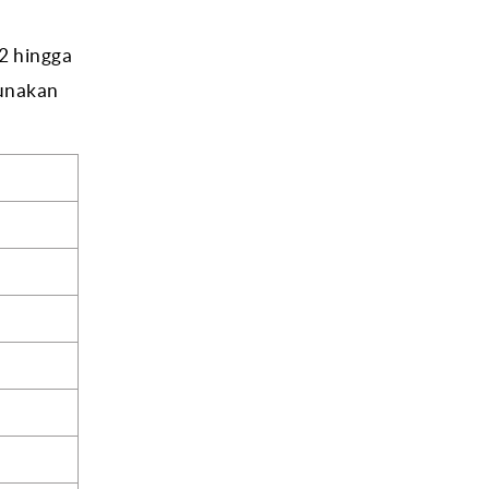
22 hingga
gunakan
h