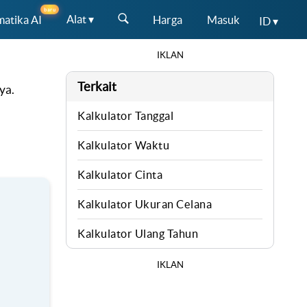
baru
Alat ▾
atika AI
Harga
Masuk
ID ▾
IKLAN
Terkait
ya.
Kalkulator Tanggal
Kalkulator Waktu
Kalkulator Cinta
Kalkulator Ukuran Celana
Kalkulator Ulang Tahun
IKLAN