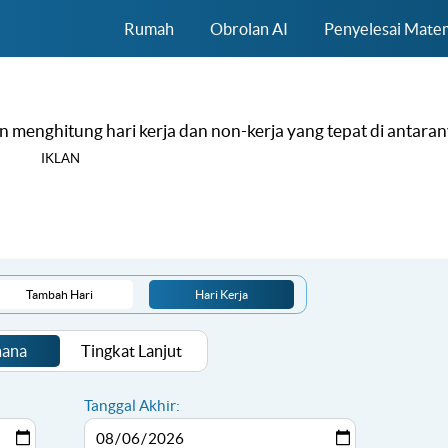
Rumah
Obrolan AI
Penyelesai Matem
 menghitung hari kerja dan non-kerja yang tepat di antaran
IKLAN
Tambah Hari
Hari Kerja
hana
Tingkat Lanjut
Tanggal Akhir: