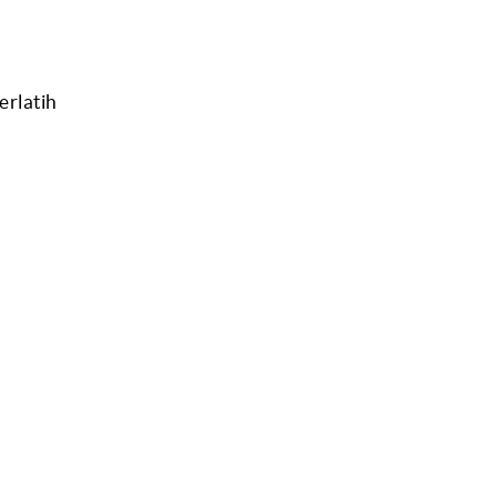
erlatih