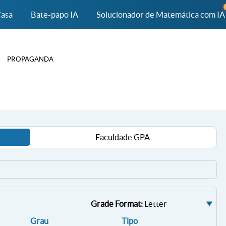
asa
Bate-papo IA
Solucionador de Matemática com IA
PROPAGANDA
Faculdade GPA
Grade Format:
Letter
Grau
Tipo