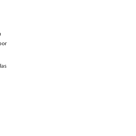
m
por
las