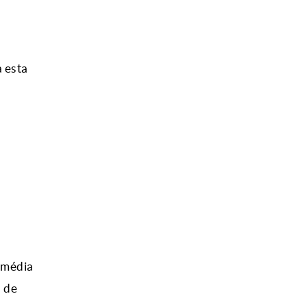
a esta
 média
 de