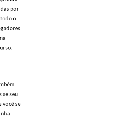
idas por
 todo o
regadores
uma
urso.
também
s se seu
e você se
inha