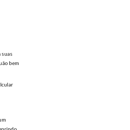
m suas
quão bem
lcular
 um
mprindo