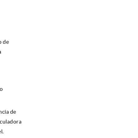
o de
a
co
ncia de
lculadora
l.