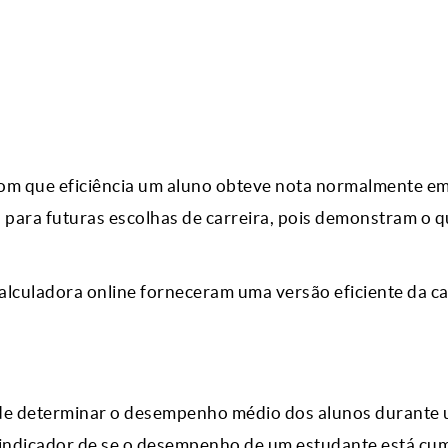
com que eficiência um aluno obteve nota normalmente e
a para futuras escolhas de carreira, pois demonstram o 
calculadora online forneceram uma versão eficiente da ca
 de determinar o desempenho médio dos alunos durante
 indicador de se o desempenho de um estudante está cu