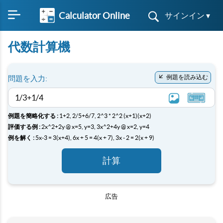
Calculator Online
サインイン ▾
代数計算機
例題を読み込む
問題を入力:
例題を簡略化する :
1+2,
2/5+6/7,
2^3 * 2^2
(x+1)(x+2)
評価する例 :
2x^2+2y @ x=5, y=3,
3x^2+4y @ x=2, y=4
例を解く :
5x-3 = 3(x+4),
6x + 5 = 4(x + 7),
3x - 2 = 2(x + 9)
計算
広告