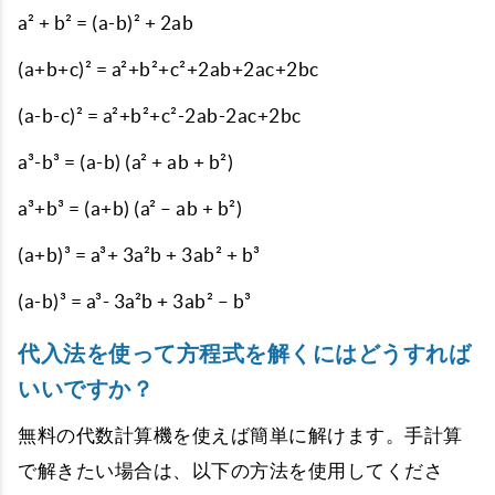
a² + b² = (a-b)² + 2ab
(a+b+c)² = a²+b²+c²+2ab+2ac+2bc
(a-b-c)² = a²+b²+c²-2ab-2ac+2bc
a³-b³ = (a-b) (a² + ab + b²)
a³+b³ = (a+b) (a² – ab + b²)
(a+b)³ = a³+ 3a²b + 3ab² + b³
(a-b)³ = a³- 3a²b + 3ab² – b³
代入法を使って方程式を解くにはどうすれば
いいですか？
無料の代数計算機を使えば簡単に解けます。手計算
で解きたい場合は、以下の方法を使用してくださ