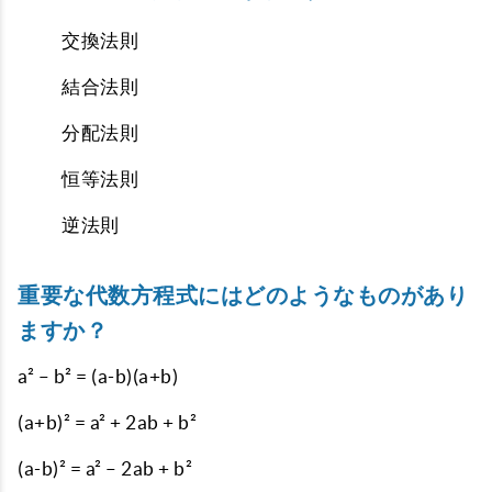
交換法則
結合法則
分配法則
恒等法則
逆法則
重要な代数方程式にはどのようなものがあり
ますか？
a² – b² = (a-b)(a+b)
(a+b)² = a² + 2ab + b²
(a-b)² = a² – 2ab + b²