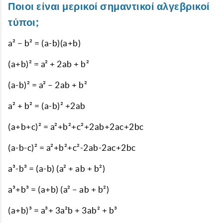
Ποιοι είναι μερικοί σημαντικοί αλγεβρικοί
τύποι;
a² – b² = (a-b)(a+b)
(a+b)² = a² + 2ab + b²
(a-b)² = a² – 2ab + b²
a² + b² = (a-b)² +2ab
(a+b+c)² = a²+b²+c²+2ab+2ac+2bc
(a-b-c)² = a²+b²+c²-2ab-2ac+2bc
a³-b³ = (a-b) (a² + ab + b²)
a³+b³ = (a+b) (a² – ab + b²)
(a+b)³ = a³+ 3a²b + 3ab² + b³