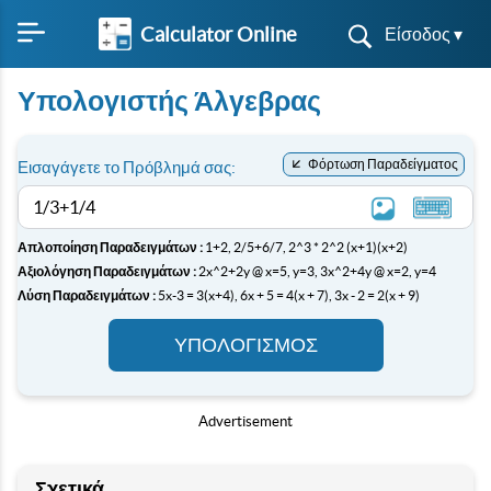
Calculator Online
Είσοδος ▾
Υπολογιστής Άλγεβρας
Φόρτωση Παραδείγματος
Εισαγάγετε το Πρόβλημά σας:
Απλοποίηση Παραδειγμάτων :
1+2,
2/5+6/7,
2^3 * 2^2
(x+1)(x+2)
Αξιολόγηση Παραδειγμάτων :
2x^2+2y @ x=5, y=3,
3x^2+4y @ x=2, y=4
Λύση Παραδειγμάτων :
5x-3 = 3(x+4),
6x + 5 = 4(x + 7),
3x - 2 = 2(x + 9)
ΥΠΟΛΟΓΙΣΜΌΣ
Advertisement
Σχετικά