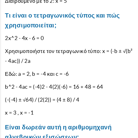
Διαιρούμενο με το 2: x = 5
Τι είναι ο τετραγωνικός τύπος και πώς
χρησιμοποιείται;
2x^2 - 4x - 6 = 0
Χρησιμοποιήστε τον τετραγωνικό τύπο: x = (-b ± √(b²
- 4ac)) / 2a
Εδώ: a = 2, b = -4 και c = -6
b^2 - 4ac = (-4)2 - 4(2)(-6) = 16 + 48 = 64
(-(-4) ± √64) / (2(2)) = (4 ± 8) / 4
x = 3 , x = -1
Είναι δωρεάν αυτή η αριθμομηχανή
αλγεβρικών εξισώσεων;