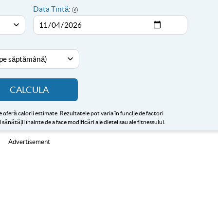
Data Tintă:
CALCULA
oferă calorii estimate. Rezultatele pot varia în funcție de factori
sănătății înainte de a face modificări ale dietei sau ale fitnessului.
Advertisement