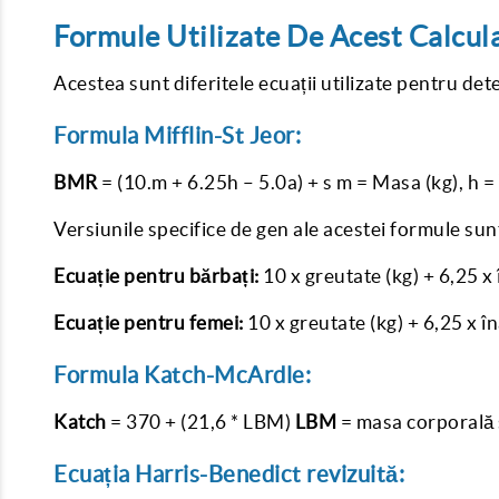
Formule Utilizate De Acest Calcul
Acestea sunt diferitele ecuații utilizate pentru det
Formula Mifflin-St Jeor:
BMR
= (10.m + 6.25h – 5.0a) + s m = Masa (kg), h = 
Versiunile specifice de gen ale acestei formule s
Ecuație pentru bărbați:
10 x greutate (kg) + 6,25 x 
Ecuație pentru femei:
10 x greutate (kg) + 6,25 x în
Formula Katch-McArdle:
Katch
= 370 + (21,6 * LBM)
LBM
= masa corporală 
Ecuația Harris-Benedict revizuită: