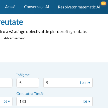
nou
Acasă
Conversație AI
Rezolvator matematic AI
reutate
tru a vă atinge obiectivul de pierdere în greutate.
Advertisement
Înălţime:
ft/in ▾
Greutatea Tintă:
lbs ▾
lbs ▾