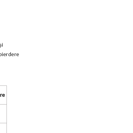
și
 pierdere
re