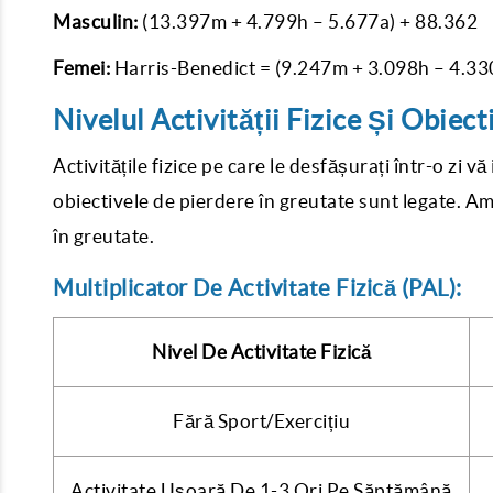
Masculin:
(13.397m + 4.799h – 5.677a) + 88.362
Femei:
Harris-Benedict = (9.247m + 3.098h – 4.33
Nivelul Activității Fizice Și Obiec
Activitățile fizice pe care le desfășurați într-o zi vă
obiectivele de pierdere în greutate sunt legate. A
în greutate.
Multiplicator De Activitate Fizică (PAL):
Nivel De Activitate Fizică
Fără Sport/Exercițiu
Activitate Ușoară De 1-3 Ori Pe Săptămână