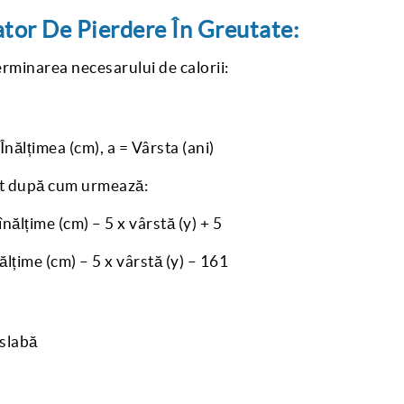
ator De Pierdere În Greutate:
erminarea necesarului de calorii:
Înălțimea (cm), a = Vârsta (ani)
unt după cum urmează:
înălțime (cm) – 5 x vârstă (y) + 5
ălțime (cm) – 5 x vârstă (y) – 161
slabă