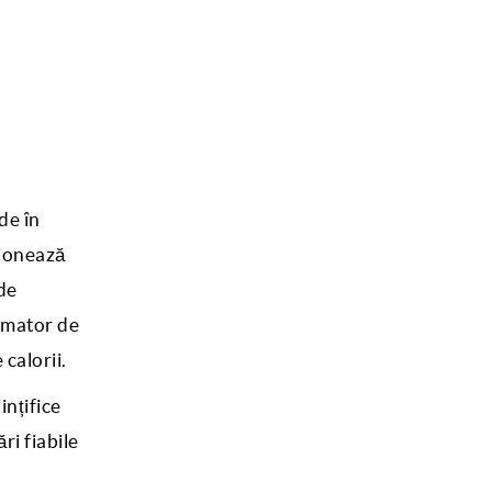
de în
ționează
de
timator de
calorii.
ințifice
ri fiabile