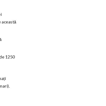
i
e această
ă
 de 1250
nați
nari).