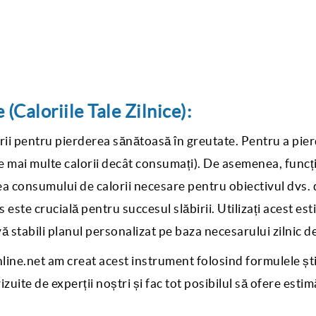
(Caloriile Tale Zilnice):
rii pentru pierderea sănătoasă în greutate. Pentru a pier
arde mai multe calorii decât consumați). De asemenea, func
rea consumului de calorii necesare pentru obiectivul dvs. 
este crucială pentru succesul slăbirii. Utilizați acest es
 stabili planul personalizat pe baza necesarului zilnic de 
line.net am creat acest instrument folosind formulele ști
uite de experții noștri și fac tot posibilul să ofere estimă