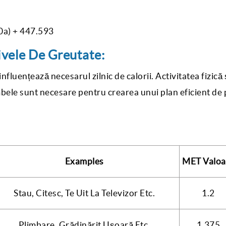
0a) + 447.593
tivele De Greutate:
 influențează necesarul zilnic de calorii. Activitatea fizică 
mbele sunt necesare pentru crearea unui plan eficient de
Examples
MET
Valoa
Stau, Citesc, Te Uit La Televizor Etc.
1.2
Plimbare, Grădinărit Ușoară Etc.
1.375