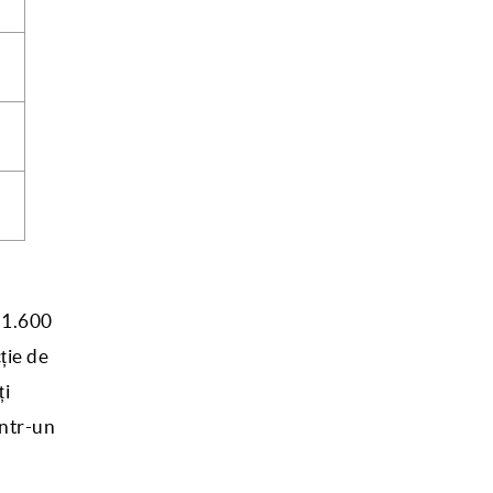
v 1.600
ție de
ți
într-un