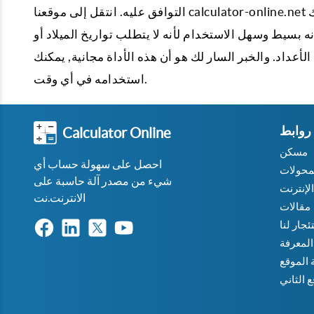
التوافق عليه. انتقل إلى موقعنا calculator-online.net دخل إلى حاسبة الحب ، واملأ الحقول المطلوبة باسمك واسم حبيبك
بسيط وسهل الاستخدام لأنه لا يتطلب تواريخ الميلاد أو
لأعداد. والخبر السار لك هو أن هذه الأداة مجانية, يمكنك
استخدامه في أي وقت.
روابط
Calculator Online
مسكن
احصل على سهولة حساب أي
محولات
شيء من مصدر آلة حاسبة على
لإنترنت
الانترنت.نت
مقالات
جار لنا
المعرفة
الموقع
 الثاني