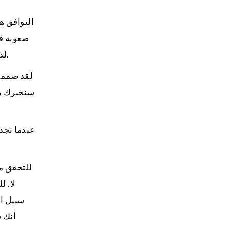
التوافق ه
صعوبة في
لذلك ، لكي تكون في علاقة طويلة الأمد ، نوصيك بضرورة معرفة التوافق بينكما ونحن نجعل هذا الأمر بسيطًا جدًا بالنسبة لك.
لقد صممنا
سنخبرك من 
عندما تجد
للتحقق من
لا. 
سبيل ال
أنك 