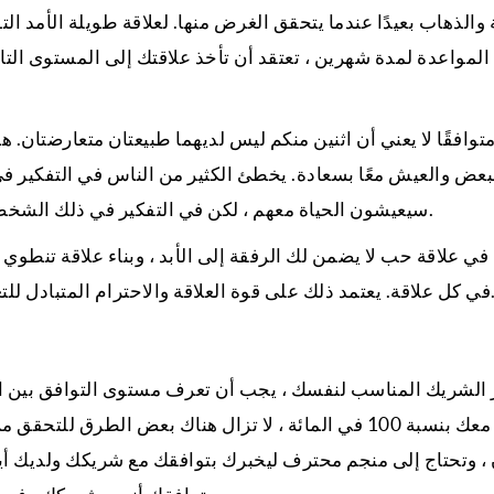
الذهاب بعيدًا عندما يتحقق الغرض منها. لعلاقة طويلة الأمد ا
 المواعدة لمدة شهرين ، تعتقد أن تأخذ علاقتك إلى المستوى التالي
توافقًا لا يعني أن اثنين منكم ليس لديهما طبيعتان متعارضتان. 
بعض والعيش معًا بسعادة. يخطئ الكثير من الناس في التفكير ف
سيعيشون الحياة معهم ، لكن في التفكير في ذلك الشخص يستمرون في رفض الأشخاص الآخرين المتوافقين معه.
في علاقة حب لا يضمن لك الرفقة إلى الأبد ، وبناء علاقة تنطوي ع
 والاحترام المتبادل للتغلب على هذه الاختلافات وتعزيز التوافق مع بعضنا البعض.
ر الشريك المناسب لنفسك ، يجب أن تعرف مستوى التوافق بين ا
متوافقًا معك بنسبة 100 في المائة ، لا تزال هناك بعض الط
، وتحتاج إلى منجم محترف ليخبرك بتوافقك مع شريكك ولديك أيضً