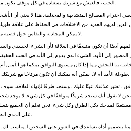
الحب ، فالعيش مع شريك بسعادة في كل موقف يكون ممكنًا فقط عندما يكون كلاهما متوافقين مع بعضهما البعض.
عني احترام المصالح المتشابهة والمختلفة. هذا لا يعني أن الأش
لذين لديهم العديد من الاختلافات في الحفاظ على علاقة طويلة ا
لا يمكن المجادلة والنقاش حول قضية معينة دون فقدان عنصر الاحترام إلا في الأزواج المتوافقين.
لمهم أيضًا أن تكون متسقًا في العلاقة لأن الشيء الجسدي والسط
المظهر إلى الأبد. الشيء الذي يدوم إلى الأبد في الحب الحق
اصة بنا للتحقق مما إذا كان مستوى التوافق بينكما هو الأمثل أم 
طويلة الأمد أم لا. يمكن أنه يمكنك أن تكون مرتاحًا مع شريكك أو لا عندما يكون حولك. وجودهم هو لحظة سعيدة لك أم لا.
فق ، تعتبر علاقتك عبئًا عليك ، وستجد طرقًا لإنهاء العلاقة. سوف
 مستعدًا لمدحك بكل الطرق وكل شيء. نحن نعلم أن الجميع يتساء
على المدى الطويل أم لا. يريدون معرفة ذلك حتى قبل مواعدة شخص ما.
قمنا بتصميم أداة تساعدك في العثور على الشخص المناسب لك. ت