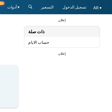
جديد
تسجيل الدخول
التسعير
أدوات ▾
AR ▾
إعلان
ذات صلة
حساب الايام
إعلان