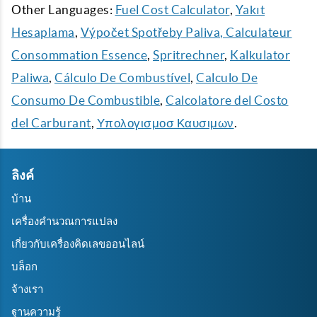
Other Languages:
Fuel Cost Calculator
,
Yakıt
Hesaplama
,
Výpočet Spotřeby Paliva
, Calculateur
Consommation Essence
,
Spritrechner
,
Kalkulator
Paliwa
,
Cálculo De Combustível
,
Calculo De
Consumo De Combustible
,
Calcolatore del Costo
del Carburant
,
Υπολογισμοσ Καυσιμων
.
ลิงค์
บ้าน
เครื่องคำนวณการแปลง
เกี่ยวกับเครื่องคิดเลขออนไลน์
บล็อก
จ้างเรา
ฐานความรู้