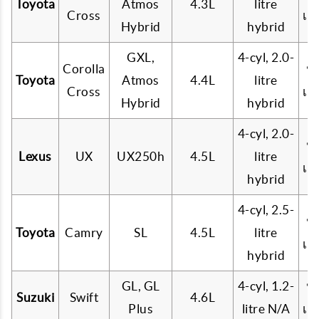
Toyota
Atmos
4.3L
litre
Cross
เบ
Hybrid
hybrid
GXL,
4-cyl, 2.0-
Corolla
น้
Toyota
Atmos
4.4L
litre
Cross
เบ
Hybrid
hybrid
4-cyl, 2.0-
น้
Lexus
UX
UX250h
4.5L
litre
เบ
hybrid
4-cyl, 2.5-
น้
Toyota
Camry
SL
4.5L
litre
เบ
hybrid
GL, GL
4-cyl, 1.2-
น้
Suzuki
Swift
4.6L
Plus
litre N/A
เบ