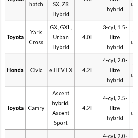
hatch
SX, ZR
เบ
hybrid
Hybrid
GX, GXL,
3-cyl, 1.5-
Yaris
น้
Toyota
Urban
4.0L
litre
Cross
เบ
Hybrid
hybrid
4-cyl, 2.0-
น้
Honda
Civic
e:HEV LX
4.2L
litre
เบ
hybrid
Ascent
4-cyl, 2.5-
hybrid,
น้
Toyota
Camry
4.2L
litre
Ascent
เบ
hybrid
Sport
4-cyl, 2.0-