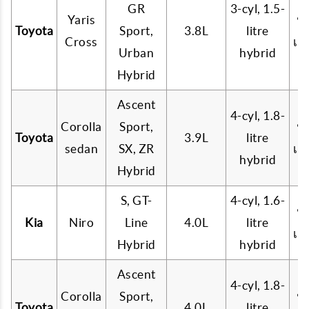
GR
3-cyl, 1.5-
Yaris
น้
Toyota
Sport,
3.8L
litre
Cross
เบ
Urban
hybrid
Hybrid
Ascent
4-cyl, 1.8-
Corolla
Sport,
น้
Toyota
3.9L
litre
sedan
SX, ZR
เบ
hybrid
Hybrid
S, GT-
4-cyl, 1.6-
น้
Kia
Niro
Line
4.0L
litre
เบ
Hybrid
hybrid
Ascent
4-cyl, 1.8-
Corolla
Sport,
น้
Toyota
4.0L
litre