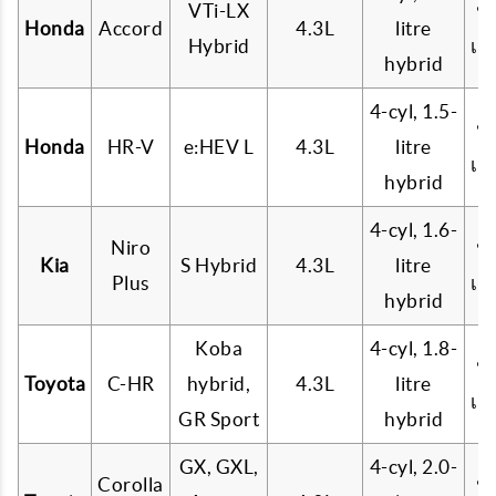
VTi-LX
น้
Honda
Accord
4.3L
litre
Hybrid
เบ
hybrid
4-cyl, 1.5-
น้
Honda
HR-V
e:HEV L
4.3L
litre
เบ
hybrid
4-cyl, 1.6-
Niro
น้
Kia
S Hybrid
4.3L
litre
Plus
เบ
hybrid
Koba
4-cyl, 1.8-
น้
Toyota
C-HR
hybrid,
4.3L
litre
เบ
GR Sport
hybrid
GX, GXL,
4-cyl, 2.0-
Corolla
น้