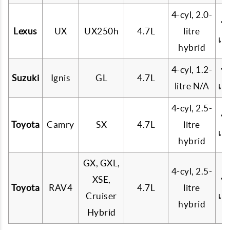
4-cyl, 2.0-
น้
Lexus
UX
UX250h
4.7L
litre
เบ
hybrid
4-cyl, 1.2-
น้
Suzuki
Ignis
GL
4.7L
litre N/A
เบ
4-cyl, 2.5-
น้
Toyota
Camry
SX
4.7L
litre
เบ
hybrid
GX, GXL,
4-cyl, 2.5-
XSE,
น้
Toyota
RAV4
4.7L
litre
Cruiser
เบ
hybrid
Hybrid