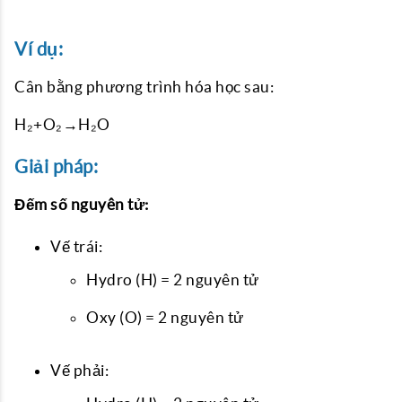
Ví dụ:
Cân bằng phương trình hóa học sau:
H₂+O₂→H₂O
Giải pháp:
Đếm số nguyên tử:
Vế trái:
Hydro (H) = 2 nguyên tử
Oxy (O) = 2 nguyên tử
Vế phải: