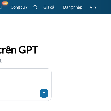
mới
AI
Công cụ ▾
Giá cả
Đăng nhập
VI ▾
 trên GPT
i.