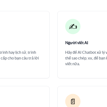
✍️
Người viết AI
rình hay lịch sử, trình
Hãy để AI Chatbot xử lý v
 cấp cho bạn câu trả lời
thể sao chép, v.v., để bạn
viết nữa.
📄