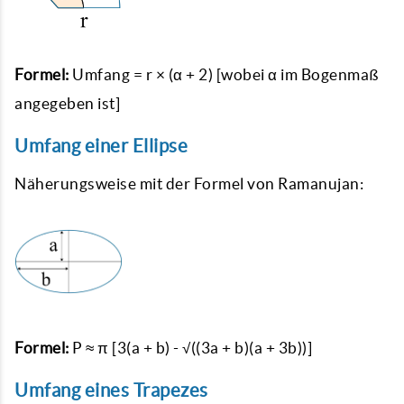
Formel:
Umfang = r × (α + 2) [wobei α im Bogenmaß
angegeben ist]
Umfang einer Ellipse
Näherungsweise mit der Formel von Ramanujan:
Formel:
P ≈ π [3(a + b) - √((3a + b)(a + 3b))]
Umfang eines Trapezes