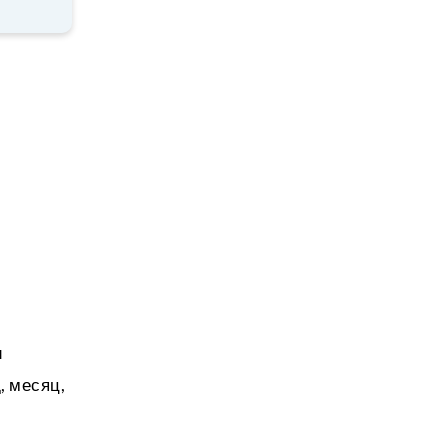
и
, месяц,