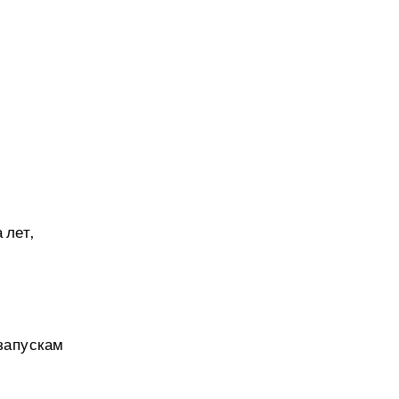
 лет,
 запускам