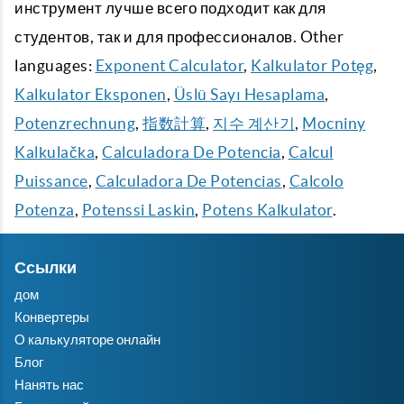
инструмент лучше всего подходит как для
студентов, так и для профессионалов. Other
languages:
Exponent Calculator
,
Kalkulator Potęg
,
Kalkulator Eksponen
,
Üslü Sayı Hesaplama
,
Potenzrechnung
,
指数計算
,
지수 계산기
,
Mocniny
Kalkulačka
,
Calculadora De Potencia
,
Calcul
Puissance
,
Calculadora De Potencias
,
Calcolo
Potenza
,
Potenssi Laskin
,
Potens Kalkulator
.
Ссылки
дом
Конвертеры
О калькуляторе онлайн
Блог
Нанять нас