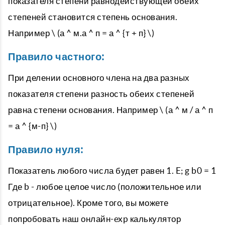
показателя степени равнодействующей обеих
степеней становится степень основания.
Например \ (а ^ м.а ^ п = а ^ {т + п} \)
Правило частного:
При делении основного члена на два разных
показателя степени разность обеих степеней
равна степени основания. Например \ (а ^ м / а ^ п
= а ^ {м-п} \)
Правило нуля:
Показатель любого числа будет равен 1. E; g b0 = 1
Где b - любое целое число (положительное или
отрицательное). Кроме того, вы можете
попробовать наш онлайн-exp калькулятор