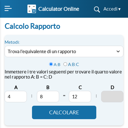
Calculator Online
Accedi ▾
Calcolo Rapporto
Metodi:
A:B:C
A:B
Immettere i tre valori seguenti per trovare il quarto valore
nel rapporto A: B = C: D
A
B
C
D
:
=
:
CALCOLARE