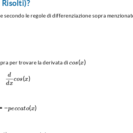
\frac{dy}
Risolti)?
{du}
\frac{du}
ne secondo le regole di differenziazione sopra menzionat
{dx}
cos(x)
(
)
opra per trovare la derivata di
cos
x
d
\frac {d} {dx} cos (x)
(
)
cos
x
d
x
=
−
= -peccato(x)
(
)
p
ecc
a
t
o
x