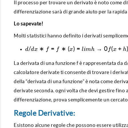
Il processo per trovare un derivato è noto come di
differenziazione sarà di grande aiuto per la rapida 
Lo sapevate!
Molti statistici hanno definito i derivati semplice
d/dx *f=f *
/
∗
=
∗
(
)
=
→
0
(
+
d
d
x
f
f
x
l
imh
f
x
h
(x)=limh→0
f (x+h) −
La derivata di una funzione f è rappresentata da d/dx
f(x) / h
calcolatore derivate
ti consente di trovare i deriva
della “derivata di una funzione” è nota come deriv
derivate
seconda. ogni volta che devi gestire fino a
differenziazione, prova semplicemente un cercatore d
Regole Derivative:
Esistono alcune regole che possono essere utilizzat