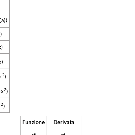
(a))
)
x)
x)
2
x
)
2
−x
)
2
x
)
Funzione
Derivata