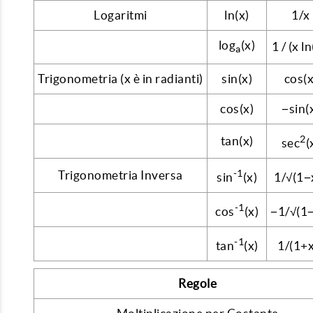
Logaritmi
ln(x)
1/x
log
(x)
1 / (x ln
a
Trigonometria (x è in radianti)
sin(x)
cos(x
cos(x)
−sin(
2
tan(x)
sec
(
-1
Trigonometria Inversa
sin
(x)
1/√(1−
-1
cos
(x)
−1/√(1
-1
tan
(x)
1/(1+
Regole