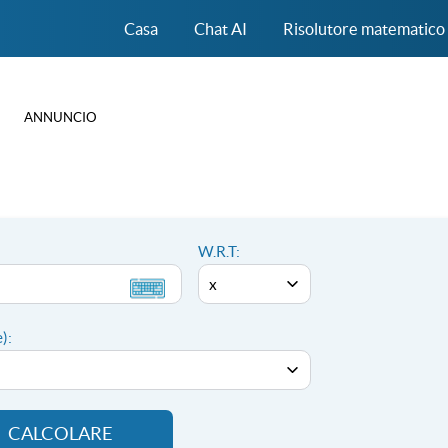
Casa
Chat AI
Risolutore matematico
ANNUNCIO
W.R.T:
):
CALCOLARE