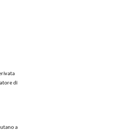
erivata
atore di
iutano a