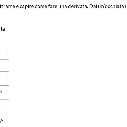
ttrarre e capire come fare una derivata. Dai un'occhiata 
ta
½
x
a