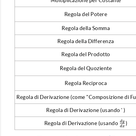
Moltiplicazione per Costante
Regola del Potere
Regola della Somma
Regola della Differenza
Regola del Prodotto
Regola del Quoziente
Regola Reciproca
Regola di Derivazione (come "Composizione di Fu
Regola di Derivazione (usando ' )
\frac
d
y
Regola di Derivazione (usando
)
d
x
{dx