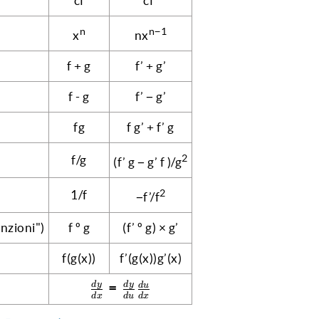
cf
cf’
n
n−1
x
nx
f + g
f’ + g’
f - g
f’ − g’
fg
f g’ + f’ g
2
f/g
(f’ g − g’ f )/g
2
1/f
−f’/f
nzioni")
f º g
(f’ º g) × g’
f(g(x))
f’(g(x))g’(x)
{dy}
\frac{dy}
d
y
d
y
=
d
u
d
x
d
u
d
x
}
{dx} =