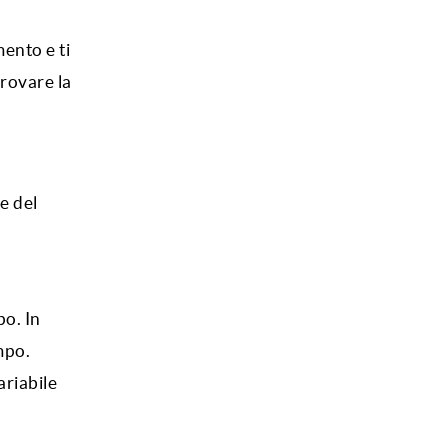
ento e ti
trovare la
e del
po. In
mpo.
ariabile