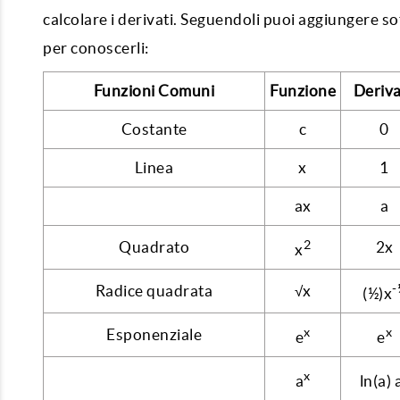
calcolare i derivati. Seguendoli puoi aggiungere so
per conoscerli:
Funzioni Comuni
Funzione
Deriva
Costante
c
0
Linea
x
1
ax
a
2
Quadrato
2x
x
-
Radice quadrata
√x
(½)x
x
x
Esponenziale
e
e
x
a
ln(a) 