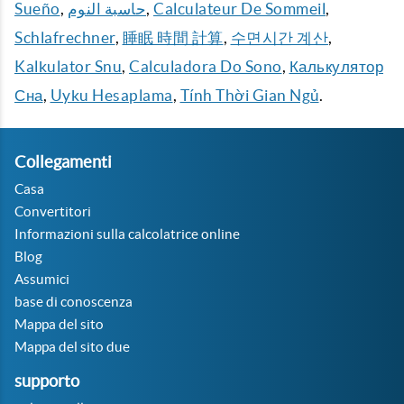
Sueño
,
حاسبة النوم
,
Calculateur De Sommeil
,
Schlafrechner
,
睡眠 時間 計算
,
수면시간 계산
,
Kalkulator Snu
,
Calculadora Do Sono
,
Калькулятор
Сна
,
Uyku Hesaplama
,
Tính Thời Gian Ngủ
.
Collegamenti
Casa
Convertitori
Informazioni sulla calcolatrice online
Blog
Assumici
base di conoscenza
Mappa del sito
Mappa del sito due
supporto