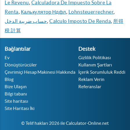
Le Revenu
,
Calculadora De Impuesto Sobre La
Renta
,
Калькулятор Ндфл
,
Lohnsteuerrechner
,
حساب ضريبة الدخل
,
Calculo Imposto De Renda
,
所得
税 計算
Bağlantılar
Destek
Ev
Gizlilik Politikası
Dönüştürücüler
Kullanım Şartları
Çevrimiçi Hesap Makinesi Hakkında
İçerik Sorumluluk Reddi
Blog
Reklam Verin
Bize Ulaşın
Referanslar
Bilgi tabanı
Site haritası
Site Haritası İki
© Telif hakları 2026 ile Calculator-Online.net