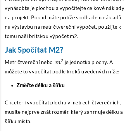
vynásobte je plochou a vypočítejte celkové náklady
na projekt. Pokud máte potíže s odhadem nákladů
na výstavbu na metr čtvereční výpočet, použijte k
tomu naši britskou výpočet m2.
Jak Spočítat M2?
\
2
Metr čtvereční nebo
je jednotka plochy. A
m
m^{2}
můžete to vypočítat podle kroků uvedených níže:
Změřte délku a šířku
Chcete-li vypočítat plochu v metrech čtverečních,
musíte nejprve znát rozměr, který zahrnuje délku a
šířku místa.