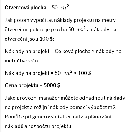
\
2
Čtvercová plocha = 50
m
m^{2}
Jak potom vypočítat náklady projektu na metry
\
2
čtvereční, pokud je plocha 50
a náklady na
m
m^{2}
čtvereční jsou 100 $:
Náklady na projekt = Celková plocha × náklady na
metr čtvereční
\
2
Náklady na projekt = 50
× 100 $
m
m^{2}
Cena projektu = 5000 $
Jako provozní manažer můžete odhadnout náklady
na projekt a režijní náklady pomocí výpočet m2.
Pomůže při generování alternativ a plánování
nákladů a rozpočtu projektu.