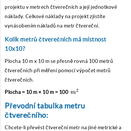
projektu v metrech čtverečních a její jednotkové
náklady. Celkové náklady na projekt zjistíte
vynásobením nákladů na metr čtvereční.
Kolik metrů čtverečních má místnost
10x10?
Plocha 10 m x 10 m se přesně rovná 100 metrů
čtverečních při měření pomocí
výpočet metrů
čtverečních
.
\
2
Plocha = 10 m × 10 m = 100
m
m^{2}
Převodní tabulka metru
čtverečního:
Chcete-li převést čtvereční metr na jiné metrické a