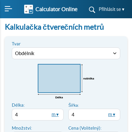
Calculator Online
Přihlásit se ▾
Kalkulačka čtverečních metrů
Tvar
Délka:
Šířka:
m ▾
m ▾
Množství:
Cena (Volitelný):