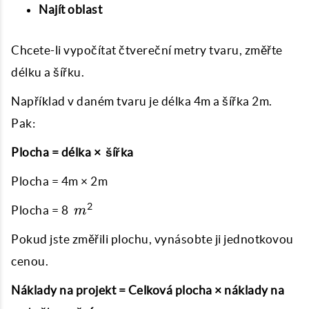
Najít oblast
Chcete-li vypočítat čtvereční metry tvaru, změřte
délku a šířku.
Například v daném tvaru je délka 4m a šířka 2m.
Pak:
Plocha = délka × šířka
Plocha = 4m × 2m
\
2
Plocha = 8
m
m^{2}
Pokud jste změřili plochu, vynásobte ji jednotkovou
cenou.
Náklady na projekt = Celková plocha × náklady na