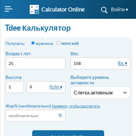
Calculator Online
Войти ▾
Tdee Калькулятор
женский
Получить:
мужчина
Возраст лет:
Вес:
lbs ▾
Высота:
Выберите уровень
активности:
ft/in ▾
Жир% (необязательно)
:
Нажмите, чтобы рассчитать
%