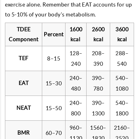
exercise alone. Remember that EAT accounts for up
to 5-10% of your body's metabolism.
TDEE
1600
2600
3600
Percent
Component
kcal
kcal
kcal
128–
208–
288–
TEF
8–15
240
390
540
240–
390–
540–
EAT
15–30
480
780
1080
240–
390–
540–
NEAT
15–50
800
1300
1800
960–
1560–
2160–
BMR
60–70
1120
1820
2520