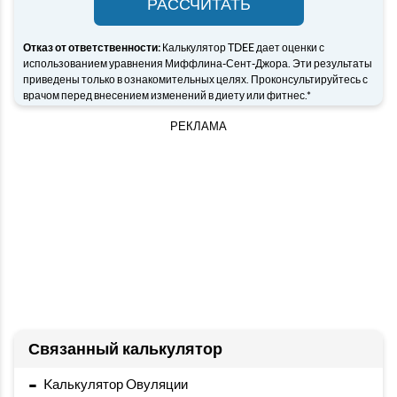
РАССЧИТАТЬ
Отказ от ответственности:
Калькулятор TDEE дает оценки с
использованием уравнения Миффлина-Сент-Джора. Эти результаты
приведены только в ознакомительных целях. Проконсультируйтесь с
врачом перед внесением изменений в диету или фитнес.*
РЕКЛАМА
Связанный калькулятор
-
Kалькулятор Oвуляции