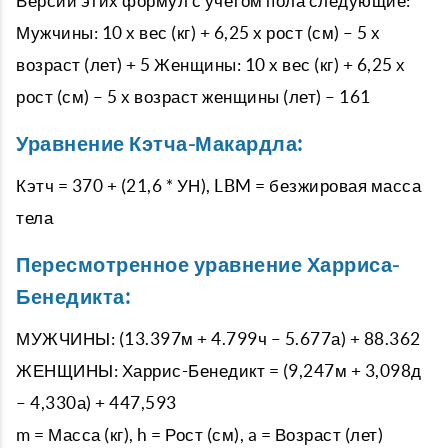
Версии этих формул с учетом пола следующие:
Мужчины: 10 х вес (кг) + 6,25 х рост (см) – 5 х
возраст (лет) + 5 Женщины: 10 х вес (кг) + 6,25 х
рост (см) – 5 х возраст женщины (лет) – 161
Уравнение Кэтча-Макардла:
Кэтч = 370 + (21,6 * УН), LBM = безжировая масса
тела
Пересмотренное уравнение Харриса-
Бенедикта:
МУЖЧИНЫ: (13.397м + 4.799ч – 5.677а) + 88.362
ЖЕНЩИНЫ: Харрис-Бенедикт = (9,247м + 3,098д
– 4,330а) + 447,593
m = Масса (кг), h = Рост (см), a = Возраст (лет)