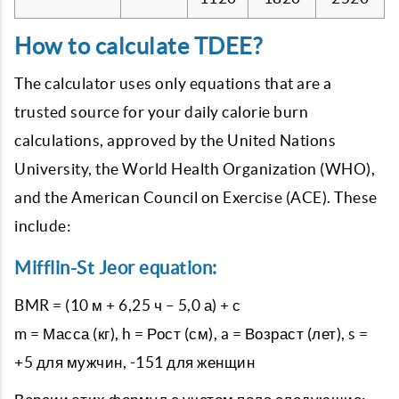
How to calculate TDEE?
The calculator uses only equations that are a
trusted source for your daily calorie burn
calculations, approved by the United Nations
University, the World Health Organization (WHO),
and the American Council on Exercise (ACE). These
include:
Mifflin-St Jeor equation:
BMR = (10 м + 6,25 ч – 5,0 а) + с
m = Масса (кг), h = Рост (см), a = Возраст (лет), s =
+5 для мужчин, -151 для женщин