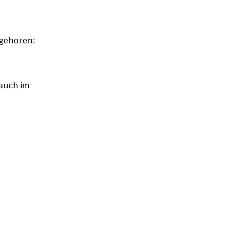
 gehören:
auch im
“