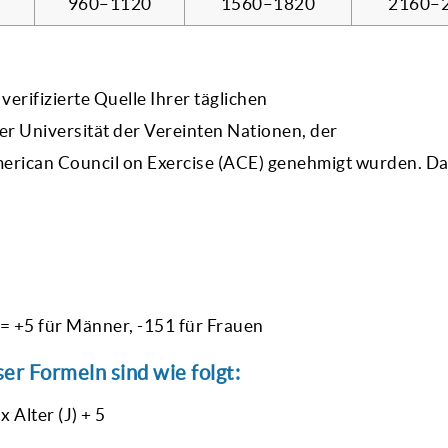
0
960–1120
1560–1820
2160–
erifizierte Quelle Ihrer täglichen
 Universität der Vereinten Nationen, der
rican Council on Exercise (ACE) genehmigt wurden. D
 s = +5 für Männer, -151 für Frauen
er Formeln sind wie folgt:
x Alter (J) + 5