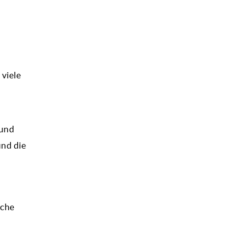
 viele
 und
und die
iche