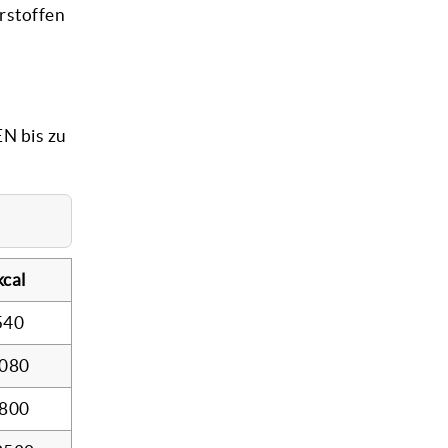
rstoffen
EN bis zu
kcal
540
080
800