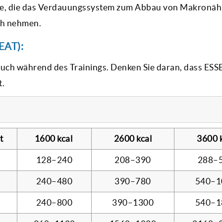
rgie, die das Verdauungssystem zum Abbau von Makronäh
ich nehmen.
EAT):
auch während des Trainings. Denken Sie daran, dass ESS
t.
t
1600 kcal
2600 kcal
3600 
128–240
208–390
288–
0
240–480
390–780
540–1
0
240–800
390–1300
540–1