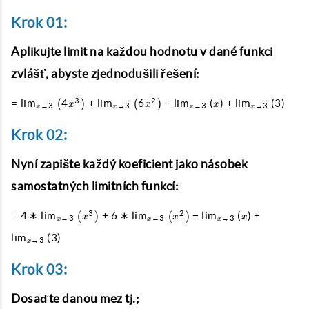
Krok 01:
Aplikujte limit na každou hodnotu v dané funkci
zvlášť, abyste zjednodušili řešení:
= \lim_{x \to 3}
3
2
=
l
i
m
4
+
l
i
m
6
−
l
i
m
(
)
+
l
i
m
(
3
)
(
)
(
)
x
x
x
→
3
→
3
→
3
→
3
x
x
x
x
\left(4x^{3}\right)+\lim_{x
\to 3} \left(6x^{2}\right) -
Krok 02:
\lim_{x \to 3} \left(x\right)
Nyní zapište každý koeficient jako násobek
+ \lim_{x \to 3}
\left(3\right)
samostatných limitních funkcí:
= 4 * \lim_{x \to 3}
3
2
=
4
∗
l
i
m
+
6
∗
l
i
m
−
l
i
m
(
)
+
(
)
(
)
x
x
x
→
3
→
3
→
3
x
x
x
\left(x^{3}\right)+6
l
i
m
(
3
)
→
3
* \lim_{x \to 3}
x
\left(x^{2}\right) -
Krok 03:
\lim_{x \to 3}
\left(x\right) +
Dosaďte danou mez tj.;