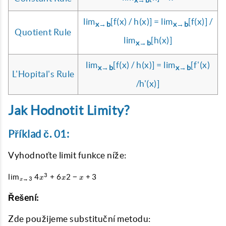
x→b
lim
[f(x) / h(x)] = lim
[f(x)] /
x→b
x→b
Quotient Rule
lim
[h(x)]
x→b
lim
[f(x) / h(x)] = lim
[f'(x)
x→b
x→b
L'Hopital's Rule
/h'(x)]
Jak Hodnotit Limity?
Příklad č. 01:
Vyhodnoťte limit funkce níže:
\lim_{x \to 3}
3
l
i
m
4
+
6
2
−
+
3
x
x
x
→
3
x
4x^{3}+6x{2}-
x+3
Řešení:
Zde použijeme substituční metodu: