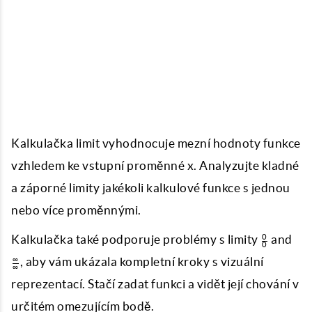
K
alkulačka limit
vyhodnocuje mezní hodnoty funkce
vzhledem ke vstupní proměnné x. Analyzujte kladné
a záporné limity jakékoli kalkulové funkce s jednou
nebo více proměnnými.
\frac{0}
\fr
Kalkulačka také podporuje problémy s limity
and
0
0
{0}
{\i
, aby vám ukázala kompletní kroky s vizuální
∞
∞
reprezentací. Stačí zadat funkci a vidět její chování v
určitém omezujícím bodě.