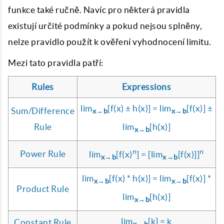
funkce také ručně. Navíc pro některá pravidla
existují určité podmínky a pokud nejsou splněny,
nelze pravidlo použít k ověření vyhodnocení limitu.
Mezi tato pravidla patří:
Rules
Expressions
lim
[f(x) ± h(x)] = lim
[f(x)] ±
Sum/Difference
x→b
x→b
Rule
lim
[h(x)]
x→b
n
n
Power Rule
lim
[f(x)
] = [lim
[f(x)]]
x→b
x→b
lim
[f(x) * h(x)] = lim
[f(x)] *
x→b
x→b
Product Rule
lim
[h(x)]
x→b
lim
[k] = k
Constant Rule