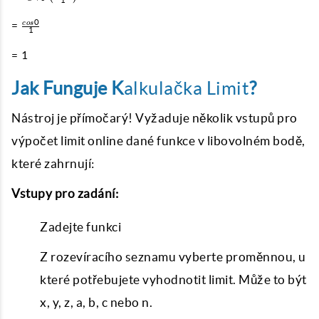
1
\left(\frac{cos
=
x}{1}\right)
0
=
cos
1
\frac{cos
=
0}{1}
=
1
1
Jak Funguje
K
alkulačka Limit
?
Nástroj je přímočarý! Vyžaduje několik vstupů pro
výpočet limit online
dané funkce v libovolném bodě,
které zahrnují:
Vstupy pro zadání:
Zadejte funkci
Z rozevíracího seznamu vyberte proměnnou, u
které potřebujete vyhodnotit limit. Může to být
x, y, z, a, b, c nebo n.