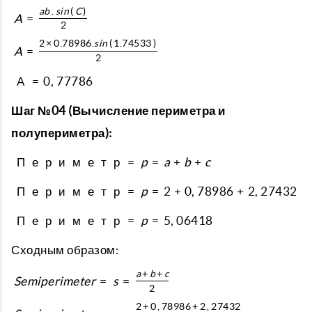
a
b
.
s
i
n
(
C
)
A
=
2
2
×
0.78986.
s
i
n
(
1.74533
)
A
=
2
А
=
0
,
77786
Шаг №04 (Вычисление периметра и
полупериметра):
П
е
р
и
м
е
т
р
=
p
=
a
+
b
+
c
П
е
р
и
м
е
т
р
=
p
=
2
+
0
,
78986
+
2
,
27432
П
е
р
и
м
е
т
р
=
p
=
5
,
06418
Сходным образом:
a
+
b
+
c
S
e
m
i
p
e
r
i
m
e
t
e
r
=
s
=
2
2
+
0
,
78986
+
2
,
27432