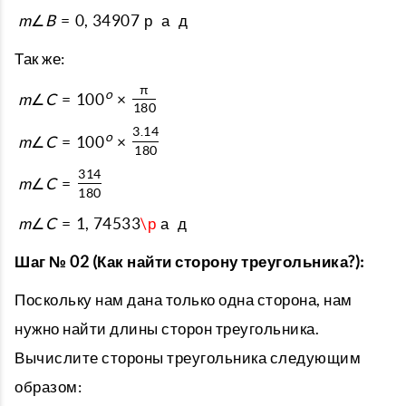
m
∠
B
=
0
,
34907
р
а
д
Так же:
π
o
m
∠
C
=
100
×
180
3.14
o
m
∠
C
=
100
×
180
314
m
∠
C
=
180
m
∠
C
=
1
,
74533
\р
а
д
Шаг № 02 (Как найти сторону треугольника?):
Поскольку нам дана только одна сторона, нам
нужно найти длины сторон треугольника.
Вычислите стороны треугольника следующим
образом: