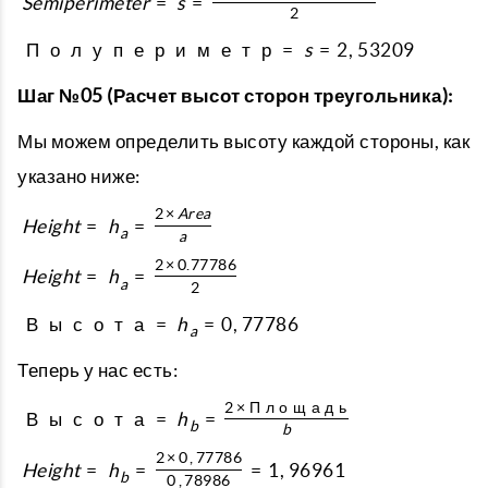
S
e
m
i
p
e
r
i
m
e
t
e
r
=
s
=
2
П
о
л
у
п
е
р
и
м
е
т
р
=
s
=
2
,
53209
Шаг №05 (Расчет высот сторон треугольника):
Мы можем определить высоту каждой стороны, как
указано ниже:
2
×
A
r
e
a
H
e
i
g
h
t
=
h
=
a
a
2
×
0.77786
H
e
i
g
h
t
=
h
=
a
2
В
ы
с
о
т
а
=
h
=
0
,
77786
a
Теперь у нас есть:
2
×
П
л
о
щ
а
д
ь
В
ы
с
о
т
а
=
h
=
b
b
2
×
0
,
77786
H
e
i
g
h
t
=
h
=
=
1
,
96961
b
0
,
78986