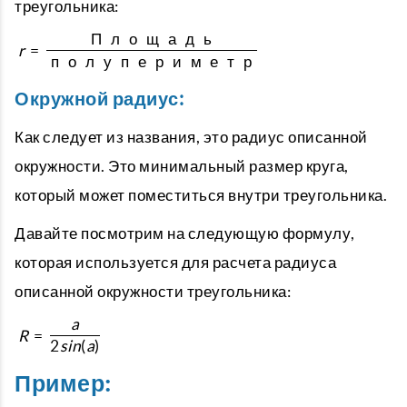
треугольника:
П
л
о
щ
а
д
ь
r
=
п
о
л
у
п
е
р
и
м
е
т
р
Окружной радиус:
Как следует из названия, это радиус описанной
окружности. Это минимальный размер круга,
который может поместиться внутри треугольника.
Давайте посмотрим на следующую формулу,
которая используется для расчета радиуса
описанной окружности треугольника:
a
R
=
2
s
i
n
(
a
)
Пример: