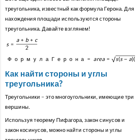
треугольника, известный как формула Герона. Для
нахождения площади используются стороны
треугольника. Давайте взглянем!
a
+
b
+
c
s
=
2
√
Ф
о
р
м
у
л
а
Г
е
р
о
н
а
=
a
r
e
a
=
s
(
s
−
a
)
(
s
Как найти стороны и углы
треугольника?
Треугольники – это многоугольники, имеющие три
вершины.
Используя теорему Пифагора, закон синусов и
закон косинусов, можно найти стороны и углы
треугольников.