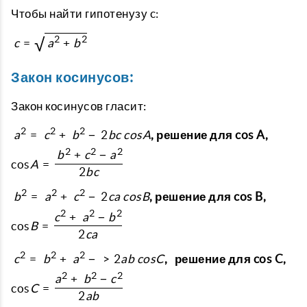
Чтобы найти гипотенузу c:
√
2
2
c
=
a
+
b
Закон косинусов:
Закон косинусов гласит:
2
2
2
a
=
c
+
b
−
2
b
c
c
o
s
A
, решение для cos A,
2
2
2
b
+
c
−
a
cos
A
=
2
b
c
2
2
2
b
=
a
+
c
−
2
c
a
c
o
s
B
, решение для cos B,
2
2
2
c
+
a
−
b
cos
B
=
2
c
a
2
2
2
c
=
b
+
a
−
>
2
a
b
c
o
s
C
, решение для cos C,
2
2
2
a
+
b
−
c
cos
C
=
2
a
b