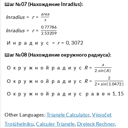
Шаг №07 (Нахождение Inradius):
a
r
e
a
I
n
r
a
d
i
u
s
=
r
=
s
0.77786
I
n
r
a
d
i
u
s
=
r
=
2.53209
И
н
р
а
д
и
у
с
=
r
=
0
,
3072
Шаг №08 (Нахождение окружного радиуса):
a
О
к
р
у
ж
н
о
й
р
а
д
и
у
с
R
=
2.
s
i
n
(
A
)
2
О
к
р
у
ж
н
о
й
р
а
д
и
у
с
R
=
2
×
s
i
n
(
1.0472
)
О
к
р
у
ж
н
о
й
р
а
д
и
у
с
р
а
в
е
н
1
,
154
Other Languages:
Triangle Calculator
,
Výpočet
Trojúhelníku
,
Calculer Triangle
,
Dreieck Rechner
,