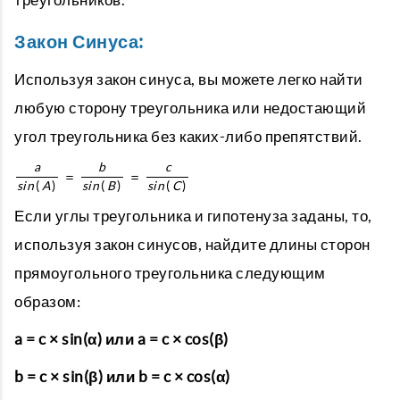
Закон Синуса:
Используя закон синуса, вы можете легко найти
любую сторону треугольника или недостающий
угол треугольника без каких-либо препятствий.
a
b
c
=
=
s
i
n
(
A
)
s
i
n
(
B
)
s
i
n
(
C
)
Если углы треугольника и гипотенуза заданы, то,
используя закон синусов, найдите длины сторон
прямоугольного треугольника следующим
образом:
a = c × sin(α) или a = c × cos(β)
b = c × sin(β) или b = c × cos(α)