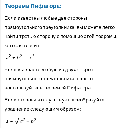
Теорема Пифагора:
Если известны любые две стороны
прямоугольного треугольника, вы можете легко
найти третью сторону с помощью этой теоремы,
которая гласит:
2
2
2
a
+
b
=
c
Если вы знаете любую из двух сторон
прямоугольного треугольника, просто
воспользуйтесь теоремой Пифагора.
Если сторона a отсутствует, преобразуйте
уравнение следующим образом:
√
2
2
a
=
c
−
b