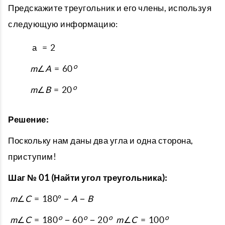
Предскажите треугольник и его члены, используя
следующую информацию:
а
=
2
o
m
∠
A
=
60
o
m
∠
B
=
20
Решение:
Поскольку нам даны два угла и одна сторона,
приступим!
Шаг № 01 (Найти угол треугольника):
m
∠
C
=
180
°
−
A
−
B
o
o
o
o
m
∠
C
=
180
−
60
−
20
m
∠
C
=
100