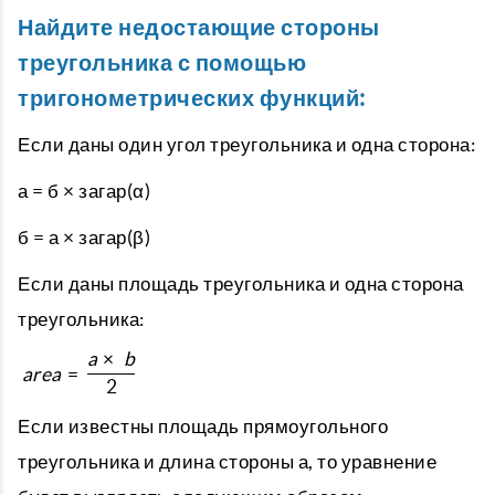
Найдите недостающие стороны
треугольника с помощью
тригонометрических функций:
Если даны один угол треугольника и одна сторона:
а = б × загар(α)
б = а × загар(β)
Если даны площадь треугольника и одна сторона
треугольника:
a
×
b
a
r
e
a
=
2
Если известны площадь прямоугольного
треугольника и длина стороны а, то уравнение