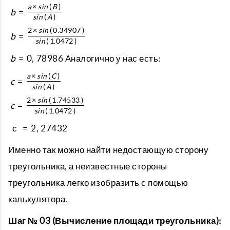
a
×
s
i
n
(
B
)
b
=
s
i
n
(
A
)
2
×
s
i
n
(
0.34907
)
b
=
s
i
n
(
1.0472
)
b
=
0
,
78986
Аналогично у нас есть:
a
×
s
i
n
(
C
)
c
=
s
i
n
(
A
)
2
×
s
i
n
(
1.74533
)
c
=
s
i
n
(
1.0472
)
с
=
2
,
27432
Именно так можно найти недостающую сторону
треугольника, а неизвестные стороны
треугольника легко изобразить с помощью
калькулятора.
Шаг № 03 (Вычисление площади треугольника):