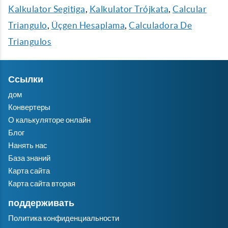
Kalkulator Segitiga
,
Kalkulator Trójkata
,
Calcular
Triangulo
,
Üçgen Hesaplama
,
Calculadora De
Triangulos
Ссылки
дом
Конвертеры
О калькуляторе онлайн
Блог
Нанять нас
База знаний
Карта сайта
Карта сайта вторая
поддерживать
Политика конфиденциальности