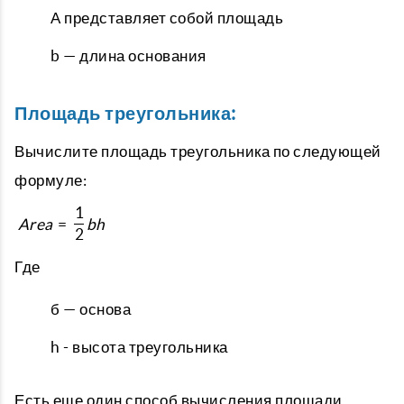
А представляет собой площадь
b — длина основания
Площадь треугольника:
Вычислите площадь треугольника по следующей
формуле:
1
A
r
e
a
=
b
h
2
Где
б — основа
h - высота треугольника
Есть еще один способ вычисления площади