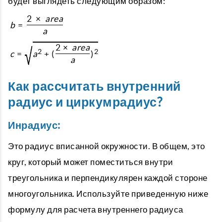
будет выглядеть следующим образом:
2
×
a
r
e
a
b
=
a
√
2
×
a
r
e
a
2
2
c
=
a
+
(
)
a
Как рассчитать внутренний
радиус и циркумрадиус?
Инрадиус:
Это радиус вписанной окружности. В общем, это
круг, который может поместиться внутри
треугольника и перпендикулярен каждой стороне
многоугольника. Используйте приведенную ниже
формулу для расчета внутреннего радиуса