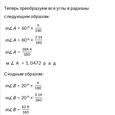
Теперь преобразуем все углы в радианы
следующим образом:
π
o
m
∠
A
=
60
×
180
3.14
o
m
∠
A
=
60
×
180
188.4
m
∠
A
=
180
м
∠
А
=
1
,
0472
р
а
д
Сходным образом:
π
o
m
∠
B
=
20
×
180
3.14
o
m
∠
B
=
20
×
180
62.8
m
∠
B
=
180