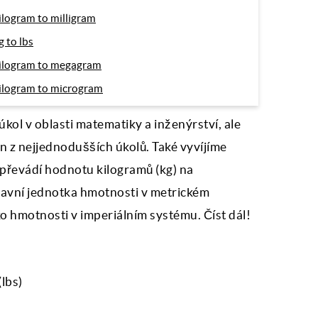
ilogram to milligram
g to lbs
ilogram to megagram
ilogram to microgram
úkol v oblasti matematiky a inženýrství, ale
en z nejjednodušších úkolů. Také vyvíjíme
ě převádí hodnotu kilogramů (kg) na
 hlavní jednotka hmotnosti v metrickém
ko hmotnosti v imperiálním systému. Číst dál!
lbs)