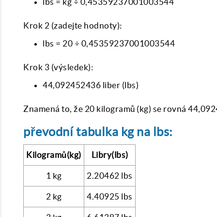
lbs = kg ÷ 0,45359237001003544
Krok 2 (zadejte hodnoty):
lbs = 20 ÷ 0,45359237001003544
Krok 3 (výsledek):
44,092452436 liber (lbs)
Znamená to, že 20 kilogramů (kg) se rovná 44,092
převodní tabulka kg na lbs:
Kilogramů(kg)
Libry(lbs)
1 kg
2.20462 lbs
2 kg
4.40925 lbs