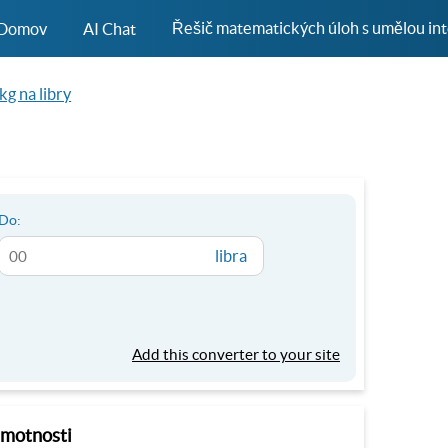
Řešič matematických úloh s umělou int
Domov
AI Chat
kg na libry
Do:
libra
Add this converter to your site
hmotnosti