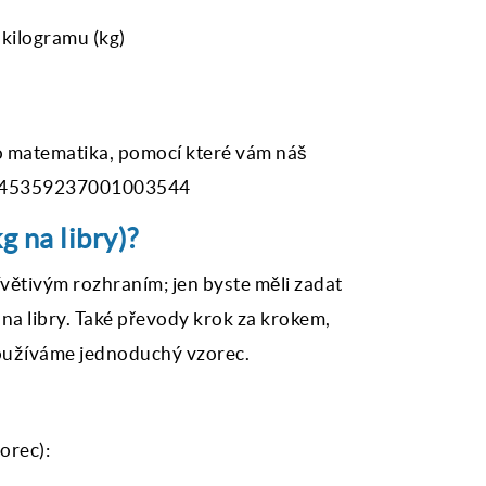
kilogramu (kg)
 to matematika, pomocí které vám náš
÷ 0,45359237001003544
g na libry)?
ívětivým rozhraním; jen byste měli zadat
a libry. Také převody krok za krokem,
používáme jednoduchý vzorec.
orec):