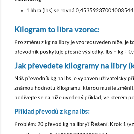
1 libra (lbs) se rovná 0,45359237001003544 
Kilogram to libra vzorec:
Pro změnu z kg na libry je vzorec uveden níže, je
převodník poskytuje přesné výsledky. lbs = kg 
Jak převedete kilogramy na libry (k
Náš převodník kg na lbs je vybaven uživatelsky př
známou hodnotu kilogramu, kterou musíte změnit n
podívejte se na níže uvedený příklad, ve kterém 
Příklad převodů z kg na lbs:
Problém: 20 převod kg na libry? Řešení: Krok 1 (vz