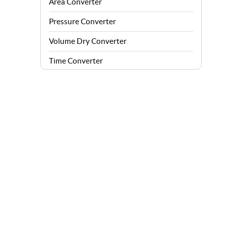
Area Converter
Pressure Converter
Volume Dry Converter
Time Converter
Energy Converter
Force Converter
Speed Converter
Angle Converter
Fuel Consumption Converter
Data Storage Converter
Acceleration Converter
Density Converter