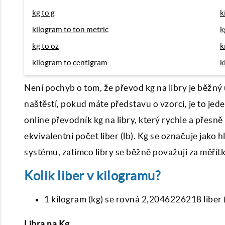
kg to g
k
kilogram to ton metric
k
kg to oz
k
kilogram to centigram
k
Není pochyb o tom, že převod kg na libry je běžný 
naštěstí, pokud máte představu o vzorci, je to jed
online převodník kg na libry, který rychle a přesn
ekvivalentní počet liber (lb). Kg se označuje jako
systému, zatímco libry se běžně považují za měřít
Kolik liber v kilogramu?
1 kilogram (kg) se rovná 2,2046226218 liber (
Libra na Kg