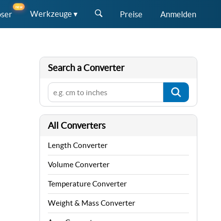
new
Werkzeuge ▾
öser
Preise
Anmelden
Search a Converter
All Converters
Length Converter
Volume Converter
Temperature Converter
Weight & Mass Converter