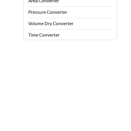
Area Converter
Pressure Converter
Volume Dry Converter
Time Converter
Energy Converter
Force Converter
Speed Converter
Angle Converter
Fuel Consumption Converter
Data Storage Converter
Acceleration Converter
Density Converter