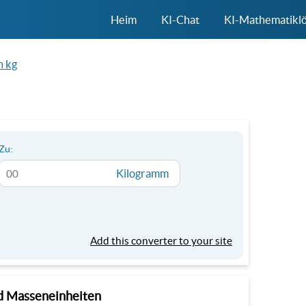
Heim
KI-Chat
KI-Mathematikl
n kg
Zu:
Kilogramm
Add this converter to your site
nd Masseneinheiten