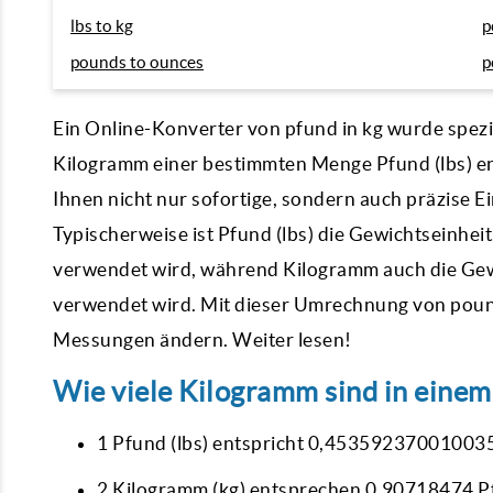
lbs to kg
p
pounds to ounces
p
Ein Online-Konverter von
pfund in kg
wurde spezie
Kilogramm einer bestimmten Menge Pfund (lbs) ent
Ihnen nicht nur sofortige, sondern auch präzise
Typischerweise ist Pfund (lbs) die Gewichtseinhei
verwendet wird, während Kilogramm auch die Gewi
verwendet wird. Mit dieser Umrechnung von
poun
Messungen ändern. Weiter lesen!
Wie viele Kilogramm sind in einem
1 Pfund (lbs) entspricht 0,45359237001003
2 Kilogramm (kg) entsprechen 0,90718474 Pf