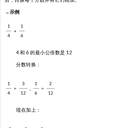
→示例
1
1
+
4
6
4 和 6 的最小公倍数是 12
分数转换：
1
3
1
2
=
,
=
4
12
6
12
现在加上：