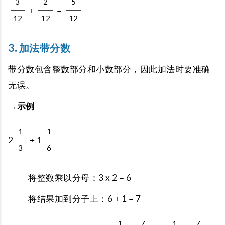
3
2
5
+
=
12
12
12
3. 加法带分数
带分数包含整数部分和小数部分，因此加法时要准确
无误。
→示例
1
1
2
+ 1
3
6
将整数乘以分母：3 x 2 = 6
将结果加到分子上：6 + 1 = 7
1
7
1
7