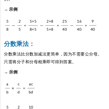
→ 示例
5
2
5×5
2×8
25
16
9
—
=
—
=
—
=
8
5
8×5
5×8
40
40
40
分数乘法：
分数乘法比分数加减法更简单，因为不需要公分母。
只需将分子和分母相乘即可得到答案。
→ 示例
a
c
ac
×
=
b
d
bd
5
2
10