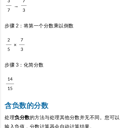
3
7
→
7
3
步骤 2：将第一个分数乘以倒数
2
7
×
5
3
步骤 3：化简分数
14
15
含负数的分数
处理
负分数
的方法与处理其他分数并无不同。您可以
输入负值，分数计算器会自动计算结果。