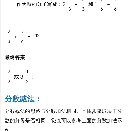
作为新的分子写成：2
=
和 1
=
3
3
6
6
7
7
42
+
=
3
6
最终答案
7
1
或 3
;
2
2
分数减法：
分数减法的思路与分数加法相同。具体步骤取决于分
数的分母是否相同。您也可以参考上面的分数加法示
例。