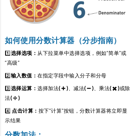
如何使用分数计算器（分步指南）
1️⃣
选择选项：
从下拉菜单中选择选项，例如“简单”或
“高级”
2️⃣
输入数值：
在指定字段中输入分子和分母
3️⃣
选择运算：
选择加法
( ➕ )
、减法
( ➖ )
、乘法
( ✖️ )
或除
法
( ➗ )
4️⃣
点击计算：
按下“计算”按钮，分数计算器将立即显
示结果
分数加法：